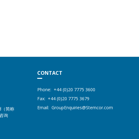
CONTACT
Address
STEMCOR
Phone:
+44 (0)20 7775 3600
Fax:
+44 (0)20 7775 3679
Email:
GroupEnquiries@Stemcor.com
ited（简称
体咨询