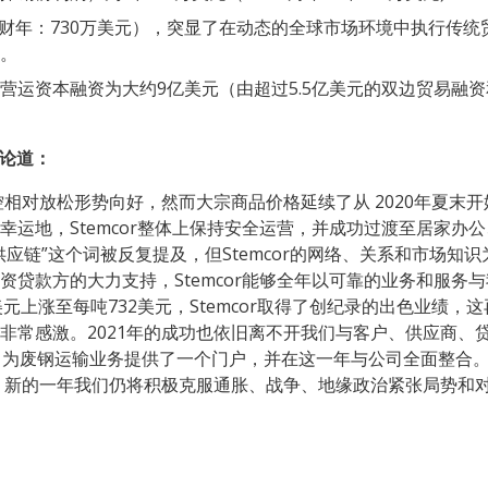
020 财年：730万美元），突显了在动态的全球市场环境中执行
。
营运资本融资为大约9亿美元（由超过5.5亿美元的双边贸易融资
论道：
控相对放松形势向好，然而大宗商品价格延续了从 2020年夏末开
幸运地，Stemcor整体上保持安全运营，并成功过渡至居家办
应链”这个词被反复提及，但Stemcor的网络、关系和市场知
资贷款方的大力支持，Stemcor能够全年以可靠的业务和服务
美元上涨至每吨732美元，Stemcor取得了创纪录的出色业绩，这
非常感激。2021年的成功也依旧离不开我们与客户、供应商、
pping的收购，为废钢运输业务提供了一个门户，并在这一年与公司全面
样，新的一年我们仍将积极克服通胀、战争、地缘政治紧张局势和