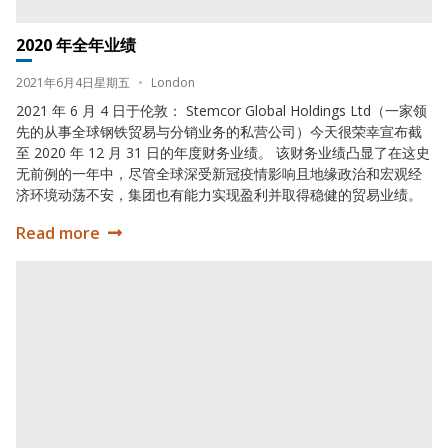
2020 年全年业绩
Date:
Location:
2021年6月4日星期五
•
London
2021 年 6 月 4 日于伦敦： Stemcor Global Holdings Ltd（一家领
先的从事全球钢铁贸易与分销业务的私营公司）今天很荣幸宣布截
至 2020 年 12 月 31 日的年度财务业绩。 该财务业绩凸显了在这史
无前例的一年中，尽管全球深受新冠疫情影响且地缘政治和宏观经
济环境动荡不安，集团也有能力实现盈利并取得稳健的贸易业绩。
Read more
2020 年全年业绩
2019 年全年业绩