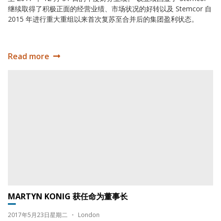
继续取得了积极正面的经营业绩、市场状况的好转以及 Stemcor 自
2015 年进行重大重组以来首次复苏至合并后的集团盈利状态。
Read more
2017 年业绩
Martyn Konig 获任命为董事长
MARTYN KONIG 获任命为董事长
Date:
Location:
2017年5月23日星期二
•
London