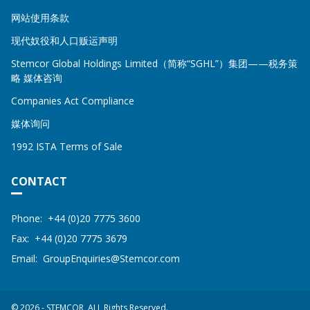
网站使用条款
现代奴役和人口贩运声明
Stemcor Global Holdings Limited（简称“SGHL”）集团——税务策
略 媒体咨询
Companies Act Compliance
媒体询问
1992 ISTA Terms of Sale
CONTACT
Address
STEMCOR
Phone:
+44 (0)20 7775 3600
Fax:
+44 (0)20 7775 3679
Email:
GroupEnquiries@Stemcor.com
© 2026 - STEMCOR, ALL Rights Reserved.